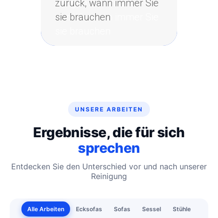
bringen die Frische
zurück, wann immer Sie
zurück, wann immer Sie
sie brauchen
sie brauchen
UNSERE ARBEITEN
Ergebnisse, die für sich
sprechen
Entdecken Sie den Unterschied vor und nach unserer
Reinigung
Alle Arbeiten
Ecksofas
Sofas
Sessel
Stühle