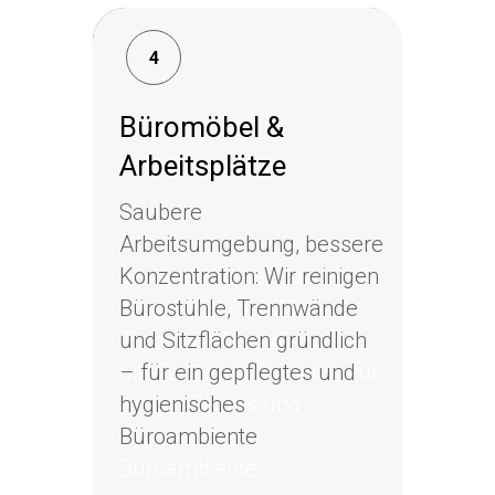
4
4
Büromöbel &
Büromöbel &
Arbeitsplätze
Arbeitsplätze
Saubere
Saubere
Arbeitsumgebung,
Arbeitsumgebung, bessere
bessere Konzentration: Wir
Konzentration: Wir reinigen
reinigen Bürostühle,
Bürostühle, Trennwände
Trennwände und
und Sitzflächen gründlich
Sitzflächen gründlich – für
– für ein gepflegtes und
ein gepflegtes und
hygienisches
hygienisches
Büroambiente
Büroambiente