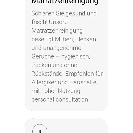
Matratzenreinigung
Matratzenreinigung
Schlafen Sie gesund und
Schlafen Sie gesund und
frisch! Unsere
frisch! Unsere
Matratzenreinigung
Matratzenreinigung
beseitigt Milben, Flecken
beseitigt Milben, Flecken
und unangenehme
und unangenehme
Gerüche – hygienisch,
Gerüche – hygienisch,
trocken und ohne
trocken und ohne
Rückstände. Empfohlen für
Rückstände. Empfohlen für
Allergiker und Haushalte
Allergiker und Haushalte
mit hoher Nutzung.
mit hoher Nutzung.
personal consultation
personal consultation
3
3