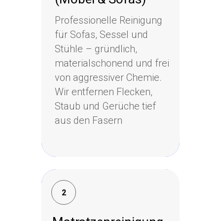
Professionelle Reinigung
Professionelle Reinigung
für Sofas, Sessel und
für Sofas, Sessel und
Stühle – gründlich,
Stühle – gründlich,
materialschonend und frei
materialschonend und frei
von aggressiver Chemie.
von aggressiver Chemie.
Wir entfernen Flecken,
Wir entfernen Flecken,
Staub und Gerüche tief
Staub und Gerüche tief
aus den Fasern
aus den Fasern
2
2