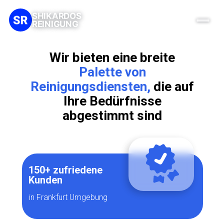
SHIKARDOS
REINIGUNG
Wir bieten eine breite
Home
Palette von
Leistungen
Reinigungsdiensten,
die auf
Ihre Bedürfnisse
Blog
abgestimmt sind
Kontakt
LEISTUNGEN
150+ zufriedene
Polster- & Sofareinigung
ab 110 €
Kunden
in Frankfurt Umgebung
Matratzenreinigung