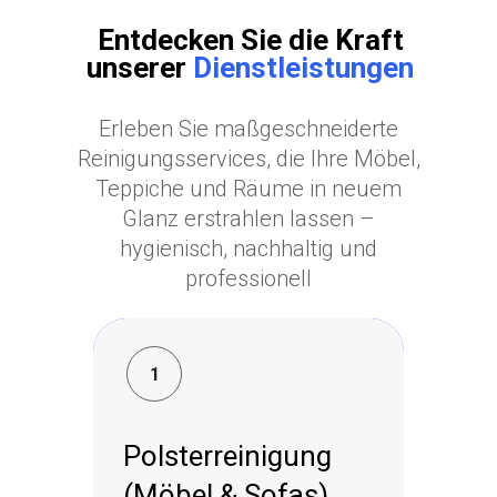
Entdecken Sie die Kraft
unserer
Dienstleistungen
Erleben Sie maßgeschneiderte
Reinigungsservices, die Ihre Möbel,
Teppiche und Räume in neuem
Glanz erstrahlen lassen –
hygienisch, nachhaltig und
professionell
1
1
Polsterreinigung
Polsterreinigung
(Möbel & Sofas)
(Möbel & Sofas)