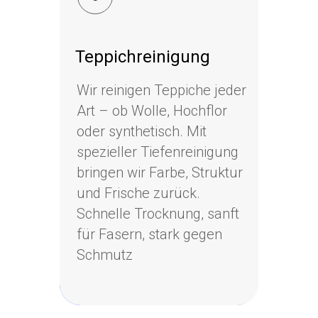
Teppichreinigung
Teppichreinigung
Wir reinigen Teppiche jeder
Wir reinigen Teppiche jeder
Art – ob Wolle, Hochflor
Art – ob Wolle, Hochflor
oder synthetisch. Mit
oder synthetisch. Mit
spezieller Tiefenreinigung
spezieller Tiefenreinigung
bringen wir Farbe, Struktur
bringen wir Farbe, Struktur
und Frische zurück.
und Frische zurück.
Schnelle Trocknung, sanft
Schnelle Trocknung, sanft
für Fasern, stark gegen
für Fasern, stark gegen
Schmutz
Schmutz