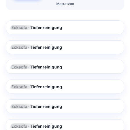
Matratzen
Ecksofa · Tiefenreinigung
VORHER
NACHHER
Ecksofa · Tiefenreinigung
VORHER
NACHHER
Ecksofa · Tiefenreinigung
VORHER
NACHHER
Ecksofa · Tiefenreinigung
VORHER
NACHHER
Ecksofa · Tiefenreinigung
VORHER
NACHHER
Ecksofa · Tiefenreinigung
VORHER
NACHHER