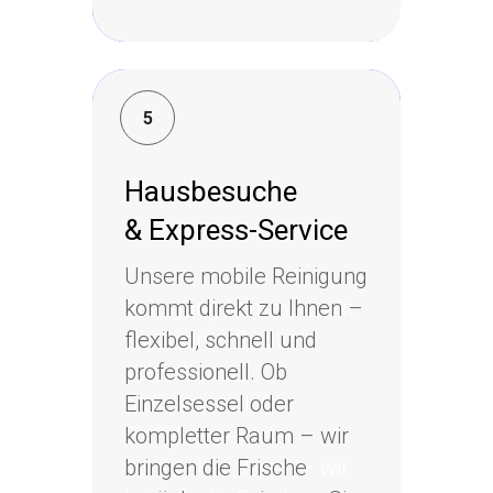
5
5
Hausbesuche
Hausbesuche
& Express-Service
& Express-Service
Unsere mobile
Unsere mobile Reinigung
Reinigung kommt direkt
kommt direkt zu Ihnen –
zu Ihnen – flexibel,
flexibel, schnell und
schnell und
professionell. Ob
professionell. Ob
Einzelsessel oder
Einzelsessel oder
kompletter Raum – wir
kompletter Raum – wir
bringen die Frische